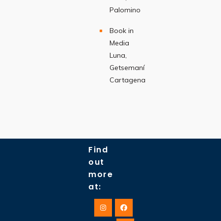
Palomino
Book in
Media
Luna,
Getsemaní
Cartagena
Find
out
more
at: