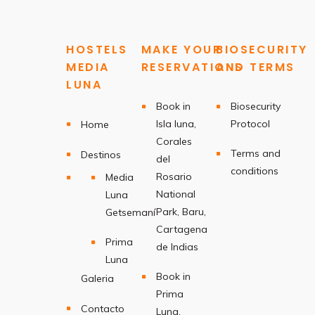
HOSTELS
MAKE YOUR
BIOSECURITY
MEDIA
RESERVATIONS
AND TERMS
LUNA
Book in
Biosecurity
Isla luna,
Protocol
Home
Corales
Terms and
Destinos
del
conditions
Rosario
Media
National
Luna
Park, Baru,
Getsemaní
Cartagena
Prima
de Indias
Luna
Book in
Galeria
Prima
Contacto
Luna,